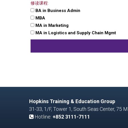
修读课程:
BA in Business Admin
MBA
MA in Marketing
MA in Logistics and Supply Chain Mgmt
Hopkins Training & Education Group
31-33, 1/F, Tower 1, South Seas Center, 75
Hotline:
+852 3111-7111