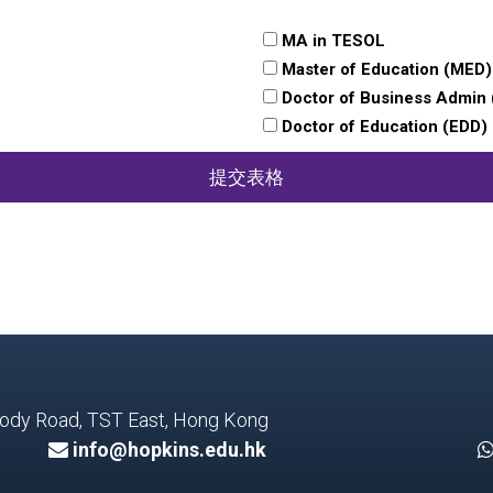
MA in TESOL
Master of Education (MED)
Doctor of Business Admin
Doctor of Education (EDD)
提交表格
 Mody Road, TST East, Hong Kong
info@hopkins.edu.hk