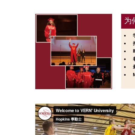
为
持
时
最
M