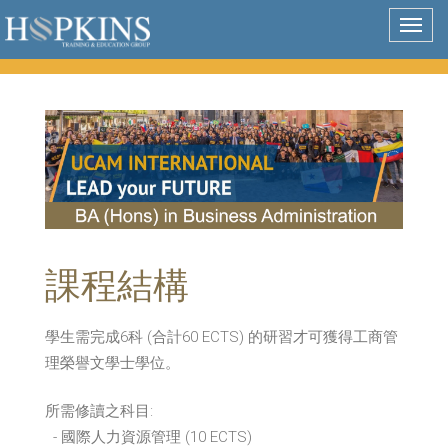
Togg
navig
課程結構
學生需完成6科 (合計60 ECTS) 的研習才可獲得工商管
理榮譽文學士學位。
所需修讀之科目:
- 國際人力資源管理 (10 ECTS)