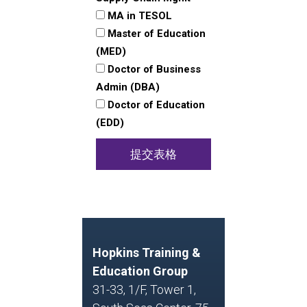
MA in TESOL
Master of Education
(MED)
Doctor of Business
Admin (DBA)
Doctor of Education
(EDD)
提交表格
Hopkins Training &
Education Group
31-33, 1/F, Tower 1,