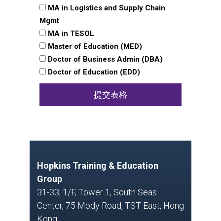
MA in Logistics and Supply Chain
Mgmt
MA in TESOL
Master of Education (MED)
Doctor of Business Admin (DBA)
Doctor of Education (EDD)
提交表格
Hopkins Training & Education
Group
31-33, 1/F, Tower 1, South Seas
Center, 75 Mody Road, TST East, Hong
Kong