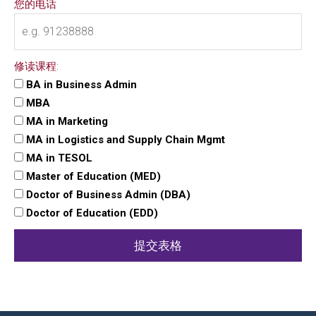
您的电话
修读课程:
BA in Business Admin
MBA
MA in Marketing
MA in Logistics and Supply Chain Mgmt
MA in TESOL
Master of Education (MED)
Doctor of Business Admin (DBA)
Doctor of Education (EDD)
提交表格