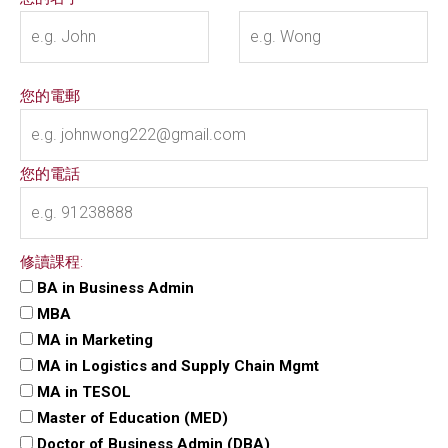
您的電郵
您的電話
修讀課程:
BA in Business Admin
MBA
MA in Marketing
MA in Logistics and Supply Chain Mgmt
MA in TESOL
Master of Education (MED)
Doctor of Business Admin (DBA)