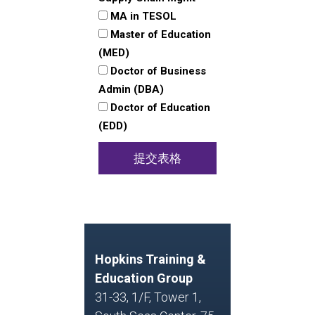
MA in TESOL
Master of Education
(MED)
Doctor of Business
Admin (DBA)
Doctor of Education
(EDD)
提交表格
Hopkins Training &
Education Group
31-33, 1/F, Tower 1,