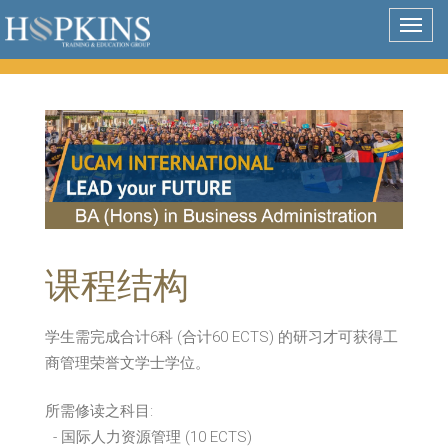
Togg
navig
课程结构
学生需完成合计6科 (合计60 ECTS) 的研习才可获得工
商管理荣誉文学士学位。
所需修读之科目:
- 国际人力资源管理 (10 ECTS)